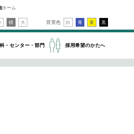
ホーム
背景色
小
標
大
白
青
黄
黒
科・センター・部門
採用希望のかたへ