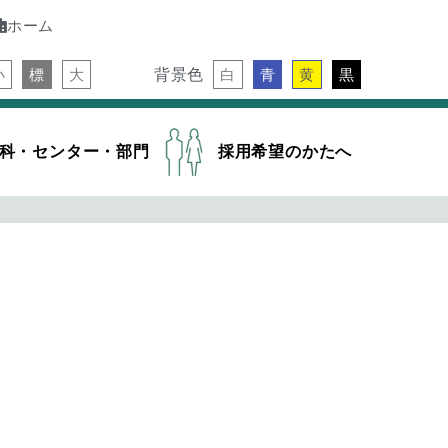
ホーム
背景色
小
標
大
白
青
黄
黒
科・センター・部門
採用希望のかたへ