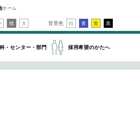
ホーム
背景色
小
標
大
白
青
黄
黒
科・センター・部門
採用希望のかたへ