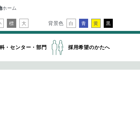
ホーム
背景色
小
標
大
白
青
黄
黒
科・センター・部門
採用希望のかたへ