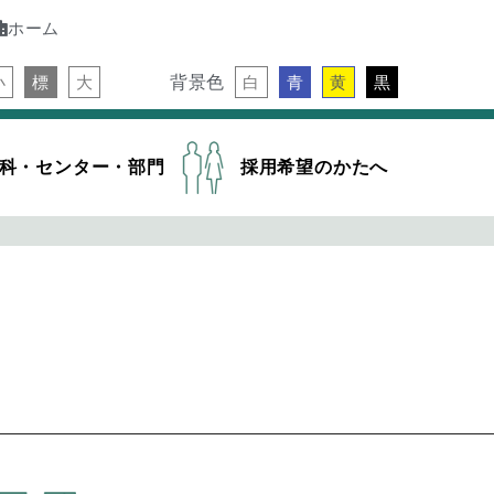
ホーム
背景色
小
標
大
白
青
黄
黒
科・センター・部門
採用希望のかたへ