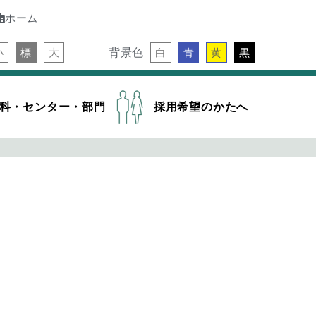
ホーム
背景色
小
標
大
白
青
黄
黒
科・センター・部門
採用希望のかたへ