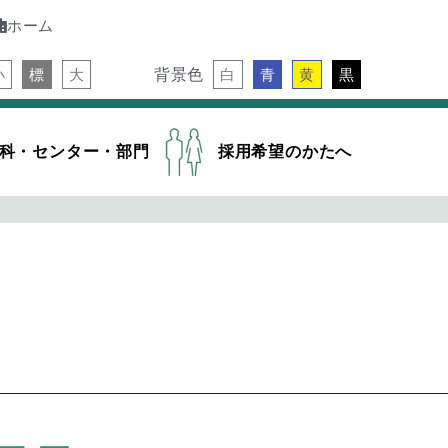
ホーム
背景色
小
標
大
白
青
黄
黒
科・センター・部門
採用希望のかたへ