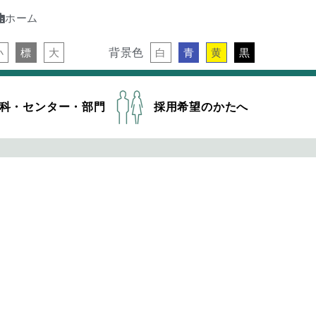
ホーム
背景色
小
標
大
白
青
黄
黒
科・センター・部門
採用希望のかたへ