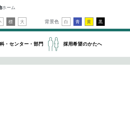
ホーム
背景色
小
標
大
白
青
黄
黒
科・センター・部門
採用希望のかたへ