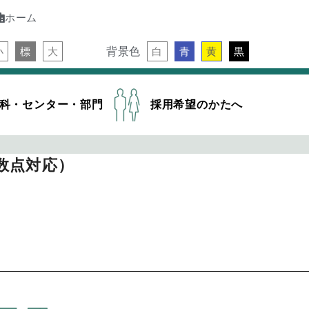
ホーム
背景色
小
標
大
白
青
黄
黒
科・センター・部門
採用希望のかたへ
数点対応）