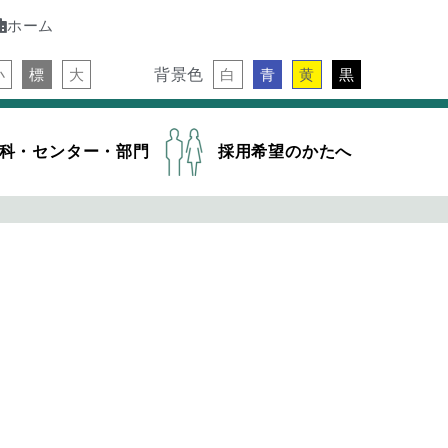
ホーム
背景色
小
標
大
白
青
黄
黒
科・センター・部門
採用希望のかたへ