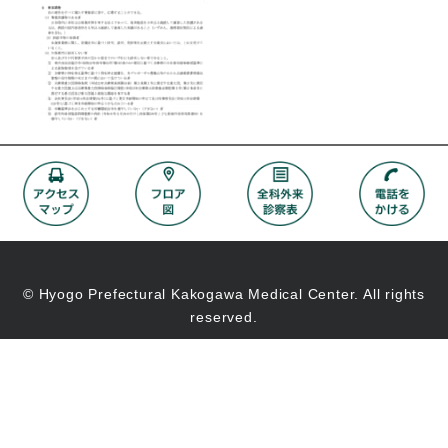
© Hyogo Prefectural Kakogawa Medical Center. All rights
reserved.