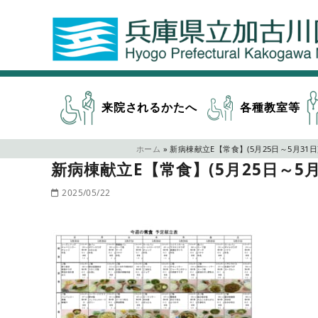
来院されるかたへ
各種教室等
ホーム
»
新病棟献立E【常食】(5月25日～5月31日
新病棟献立E【常食】(5月25日～5月
2025/05/22