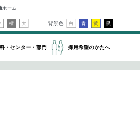
ホーム
背景色
小
標
大
白
青
黄
黒
科・センター・部門
採用希望のかたへ