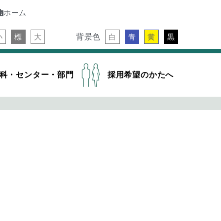
ホーム
背景色
小
標
大
白
青
黄
黒
科・センター・部門
採用希望のかたへ