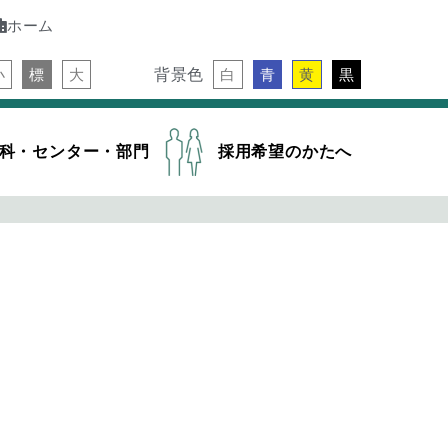
ホーム
背景色
小
標
大
白
青
黄
黒
科・センター・部門
採用希望のかたへ