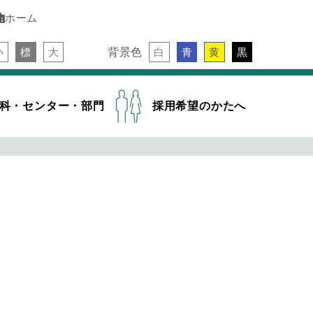
ホーム
背景色
小
標
大
白
青
黄
黒
科・センター・部門
採用希望のかたへ