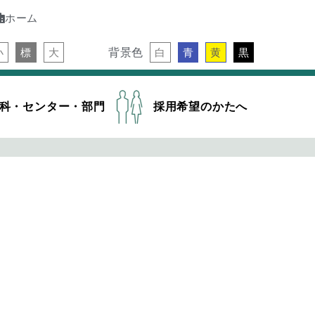
ホーム
背景色
小
標
大
白
青
黄
黒
科・センター・部門
採用希望のかたへ