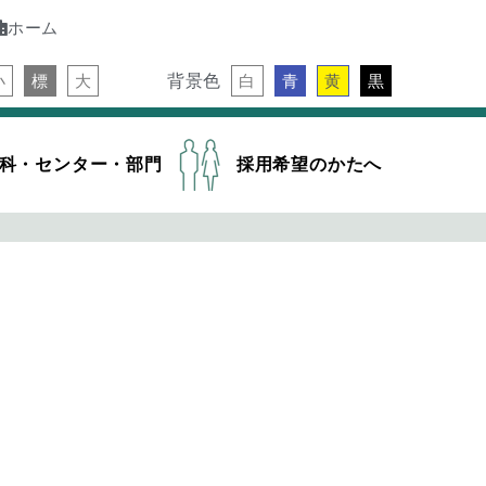
ホーム
背景色
小
標
大
白
青
黄
黒
科・センター・部門
採用希望のかたへ