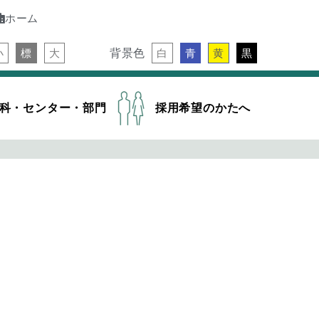
ホーム
背景色
小
標
大
白
青
黄
黒
科・センター・部門
採用希望のかたへ