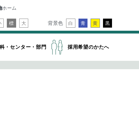
ホーム
背景色
小
標
大
白
青
黄
黒
科・センター・部門
採用希望のかたへ